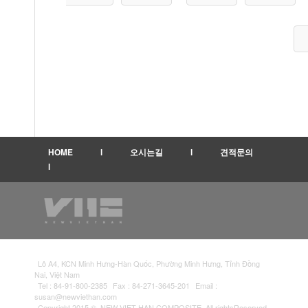
HOME
l
오시는길
l
견적문의
l
Lô A4, KCN Minh Hưng-Hàn Quốc, Phường Minh Hưng, Tỉnh Đồng
Nai, Việt Nam
Tel :
84-91-800-2385
Fax : 84-271-3645-201
Email :
susan@newviethan.com
Copyright 2015 © NEW VIET HAN COMPOSITE. All rightsReserved.